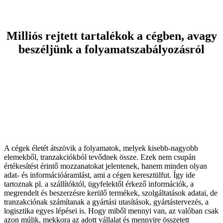
Milliós rejtett tartalékok a cégben, avagy
beszéljünk a folyamatszabályozásról
A cégek életét átszövik a folyamatok, melyek kisebb-nagyobb
elemekből, tranzakciókból tevődnek össze. Ezek nem csupán
értékesítést érintő mozzanatokat jelentenek, hanem minden olyan
adat- és információáramlást, ami a cégen keresztülfut. Így ide
tartoznak pl. a szállítóktól, ügyfelektől érkező információk, a
megrendelt és beszerzésre kerülő termékek, szolgáltatások adatai, de
tranzakciónak számítanak a gyártási utasítások, gyártástervezés, a
logisztika egyes lépései is. Hogy miből mennyi van, az valóban csak
azon múlik, mekkora az adott vállalat és mennyire összetett