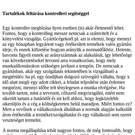
Tartalékok feltárása kontrolleri segítséggel
Egy kontroller megbízása ilyen esetben (is) akár életmentő lehet.
Fontos, hogy a kontrolling messze nemcsak a számvitelt és a
könyvelést vizsgálja. Gyártócégeknél pl. azt is elemzi, hogy mennyi
az egy hónapban legyártott vagy értékesített termékek valós gyártási
ideje, és ennek kifizetése hogyan aránylik a normaidőkhöz. Hetente,
havonta figyeli ennek az arányszámnak az alakulását, így lehetősége
van következtetéseket levonni arra vonatkozóan, hogy mely
munkaállomásokon szükséges javítani a tempón. De nemcsak a
gyártásban, akár egy szolgálatás tekintetében is vizsgálható a
megtérülés: ha pl. egy óradíjban dolgozó szövegíró vállalta, hogy x
idő alatt megír egy adott cikket, a feladat teljesítése után érdemes
megnézni, mennyi időbe telt ténylegesen a munka elvégzése. Ha
tovább tartott, mint a tervezett, célszerű megvizsgálni, miért nem
sikerült tartani a határidőt és mi kell ahhoz, hogy legközelebb
sikerüljön és a cég a költségkereten belül maradjon. Miért fontos ez?
Mert a vevőnek a vállalkozások általában a normák alapján kalkulált
áron értékesítik a terméket/szolgáltatást és egy vállalkozó sem szeret
veszteséget termelni.
A norma megállapítása tehát nagyon fontos, de még fontosabb, hogy