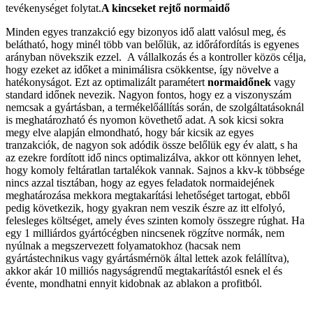
tevékenységet folytat.
A kincseket rejtő normaidő
Minden egyes tranzakció egy bizonyos idő alatt valósul meg, és
belátható, hogy minél több van belőlük, az időráfordítás is egyenes
arányban növekszik ezzel. A vállalkozás és a kontroller közös célja,
hogy ezeket az időket a minimálisra csökkentse, így növelve a
hatékonyságot. Ezt az optimalizált paramétert
normaidőnek
vagy
standard időnek nevezik. Nagyon fontos, hogy ez a viszonyszám
nemcsak a gyártásban, a termékelőállítás során, de szolgáltatásoknál
is meghatározható és nyomon követhető adat. A sok kicsi sokra
megy elve alapján elmondható, hogy bár kicsik az egyes
tranzakciók, de nagyon sok adódik össze belőlük egy év alatt, s ha
az ezekre fordított idő nincs optimalizálva, akkor ott könnyen lehet,
hogy komoly feltáratlan tartalékok vannak. Sajnos a kkv-k többsége
nincs azzal tisztában, hogy az egyes feladatok normaidejének
meghatározása mekkora megtakarítási lehetőséget tartogat, ebből
pedig következik, hogy gyakran nem veszik észre az itt elfolyó,
felesleges költséget, amely éves szinten komoly összegre rúghat. Ha
egy 1 milliárdos gyártócégben nincsenek rögzítve normák, nem
nyúlnak a megszervezett folyamatokhoz (hacsak nem
gyártástechnikus vagy gyártásmérnök által lettek azok felállítva),
akkor akár 10 milliós nagyságrendű megtakarítástól esnek el és
évente, mondhatni ennyit kidobnak az ablakon a profitból.