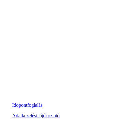
+3670 287 76511
kapcsolat@control1.hu
Időpontfoglalás
Adatkezelési tájékoztató