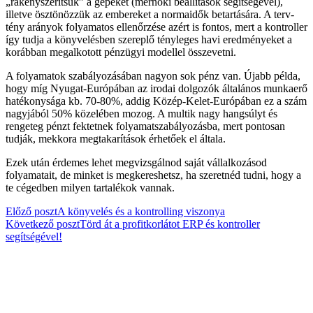
„rákényszerítsük” a gépeket (mérnöki beállítások segítségével),
illetve ösztönözzük az embereket a normaidők betartására. A terv-
tény arányok folyamatos ellenőrzése azért is fontos, mert a kontroller
így tudja a könyvelésben szereplő tényleges havi eredményeket a
korábban megalkotott pénzügyi modellel összevetni.
A folyamatok szabályozásában nagyon sok pénz van. Újabb példa,
hogy míg Nyugat-Európában az irodai dolgozók általános munkaerő
hatékonysága kb. 70-80%, addig Közép-Kelet-Európában ez a szám
nagyjából 50% közelében mozog. A multik nagy hangsúlyt és
rengeteg pénzt fektetnek folyamatszabályozásba, mert pontosan
tudják, mekkora megtakarítások érhetőek el általa.
Ezek után érdemes lehet megvizsgálnod saját vállalkozásod
folyamatait, de minket is megkereshetsz, ha szeretnéd tudni, hogy a
te cégedben milyen tartalékok vannak.
Bejegyzés
Előző poszt
A könyvelés és a kontrolling viszonya
Következő poszt
Törd át a profitkorlátot ERP és kontroller
navigáció
segítségével!