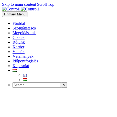
Skip to main content
Scroll Top
Primary Menu
Főoldal
Szolgáltatások
Megoldásaink
Cikkek
Rólunk
Karrier
Videók
Vélemények
Időpontfoglalás
Kapcsolat