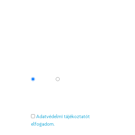
Preferált kapcsolatfelvételi mód*
E-mail
Telefon
Adatvédelmi tájékoztatót
elfogadom.