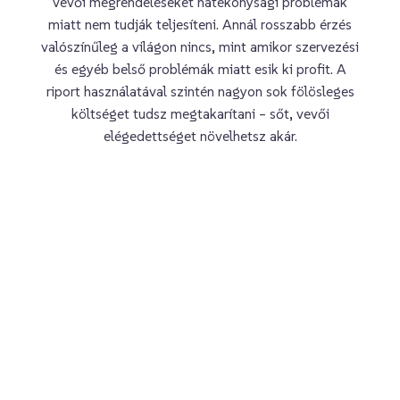
vevői megrendeléseket hatékonysági problémák
miatt nem tudják teljesíteni. Annál rosszabb érzés
valószínűleg a világon nincs, mint amikor szervezési
és egyéb belső problémák miatt esik ki profit. A
riport használatával szintén nagyon sok fölösleges
költséget tudsz megtakarítani – sőt, vevői
elégedettséget növelhetsz akár.