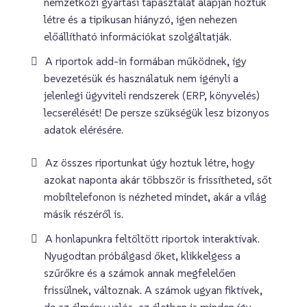
nemzetközi gyártási tapasztalat alapján hoztuk
létre és a tipikusan hiányzó, igen nehezen
előállítható információkat szolgáltatják.
A riportok add-in formában működnek, így
bevezetésük és használatuk nem igényli a
jelenlegi ügyviteli rendszerek (ERP, könyvelés)
lecserélését! De persze szükségük lesz bizonyos
adatok elérésére.
Az összes riportunkat úgy hoztuk létre, hogy
azokat naponta akár többször is frissítheted, sőt
mobiltelefonon is nézheted mindet, akár a világ
másik részéről is.
A honlapunkra feltöltött riportok interaktívak.
Nyugodtan próbálgasd őket, klikkelgess a
szűrőkre és a számok annak megfelelően
frissülnek, változnak. A számok ugyan fiktívek,
de az élmény valós, az életben is minden így