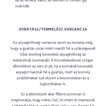
működik.
GYÁRTÁSI/TERMELÉSI VARIANCIA
Az anyagköltség-variancia riport az mutatja meg,
hogy a gyártás során miért merült fel a szükségesnél
több (esetleg kevesebb) anyagköltség az
indokoltnál (normánál). A közvélekedéssel szöges
ellentétben az sem jó jel, ha a normánál kevesebb
anyagot használ fel a gyártás, mert az komoly
problémákat tud okozni a beszerzésben és a
logisztikában is.
Ez a jelentésünk akár fillérre pontosan is
megmutatja, hogy mikor, hol, mi miatt és mennyivel
költöttél többet, mint kellett volna, ami alapján fel