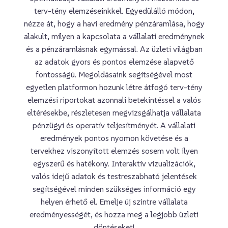
terv-tény elemzéseinkkel. Egyedülálló módon,
nézze át, hogy a havi eredmény pénzáramlása, hogy
alakult, milyen a kapcsolata a vállalati eredménynek
és a pénzáramlásnak egymással. Az üzleti világban
az adatok gyors és pontos elemzése alapvető
fontosságú. Megoldásaink segítségével most
egyetlen platformon hozunk létre átfogó terv-tény
elemzési riportokat azonnali betekintéssel a valós
eltérésekbe, részletesen megvizsgálhatja vállalata
pénzügyi és operatív teljesítményét. A vállalati
eredmények pontos nyomon követése és a
tervekhez viszonyított elemzés sosem volt ilyen
egyszerű és hatékony. Interaktív vizualizációk,
valós idejű adatok és testreszabható jelentések
segítségével minden szükséges információ egy
helyen érhető el. Emelje új szintre vállalata
eredményességét, és hozza meg a legjobb üzleti
döntéseket!