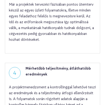
Már a projektek tervezési fázisában pontos ütemterv
készül az egyes üzleti folyamatokra, illetve minden
egyes feladathoz felelős is megnevezésre kerül. Az
idő és az erőforrások megosztása így optimálissá
válik, a munkatársak hatékonyabb tudnak dolgozni, a
cégvezetés pedig gyorsabban és hatékonyabban
hozhat döntéseket.
Mérhetőbb teljesítmény, átláthatóbb
4
eredmények
A projektmenedzsment a kontrollinggal lehetővé teszi
az eredmények és a teljesítmény átfogó ellenőrzését
is. A folyamatok során rögzített adatok alapján a
kontroller bármely fázisban világos képet ad a