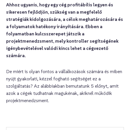
Ahhoz ugyanis, hogy egy cég profitábilis legyen és
sikeresen fejlődjön, szükség van a megfelelő
stratégiák kidolgozására, a célok meghatározására és
a folyamatok hatékony irányítására. Ebben a
folyamatban kulcsszerepet játszik a
projektmenedzsment, mely kontroller segítségének
igénybevételével valódi kincs lehet a cégvezető
számára.
De miért is olyan fontos a vállalkozások számára és miben
nyújt gyakorlati, kézzel fogható segítséget ez a
szolgáltatás? Az alábbiakban bemutatunk 5 előnyt, amit
azok a cégek tudhatnak magukénak, akiknél működik
projektmenedzsment.