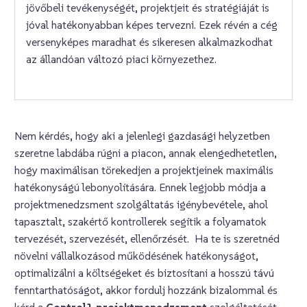
jövőbeli tevékenységét, projektjeit és stratégiáját is
jóval hatékonyabban képes tervezni. Ezek révén a cég
versenyképes maradhat és sikeresen alkalmazkodhat
az állandóan változó piaci környezethez.
Nem kérdés, hogy aki a jelenlegi gazdasági helyzetben
szeretne labdába rúgni a piacon, annak elengedhetetlen,
hogy maximálisan törekedjen a projektjeinek maximális
hatékonyságú lebonyolítására. Ennek legjobb módja a
projektmenedzsment szolgáltatás igénybevétele, ahol
tapasztalt, szakértő kontrollerek segítik a folyamatok
tervezését, szervezését, ellenőrzését. Ha te is szeretnéd
növelni vállalkozásod működésének hatékonyságot,
optimalizálni a költségeket és biztosítani a hosszú távú
fenntarthatóságot, akkor fordulj hozzánk bizalommal és